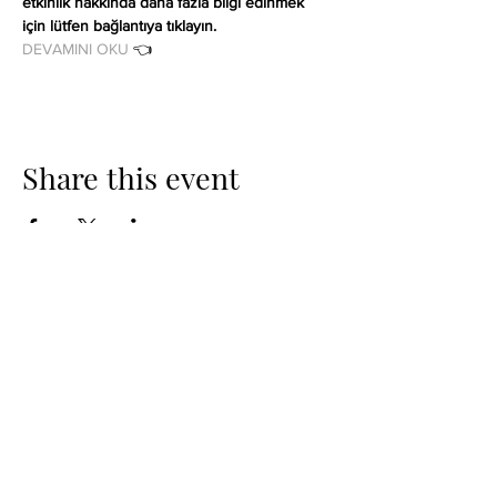
etkinlik hakkında daha fazla bilgi edinmek 
için lütfen bağlantıya tıklayın.
DEVAMINI OKU
 👈
Share this event
Adam Findley Studio is an international acting
studio dedicated to helping actors around the
world.